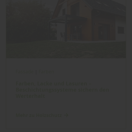
Fassade
|
Farben
Farben, Lacke und Lasuren –
Beschichtungssysteme sichern den
Werterhalt
Mehr zu Holzschutz