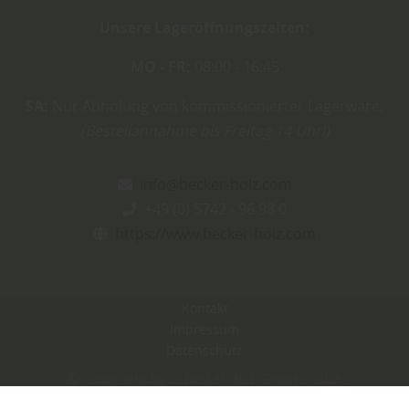
Unsere Lageröffnungszeiten:
MO - FR:
08:00 - 16:45
SA:
Nur Abholung von kommissionierter Lagerware.
(Bestellannahme bis Freitag 14 Uhr!)
info@becker-holz.com
+49 (0) 5742 - 96 98 0
https://www.becker-holz.com
Kontakt
Impressum
Datenschutz
Copyright by C. Becker Holz GmbH - 2026
In Kooperation mit dem