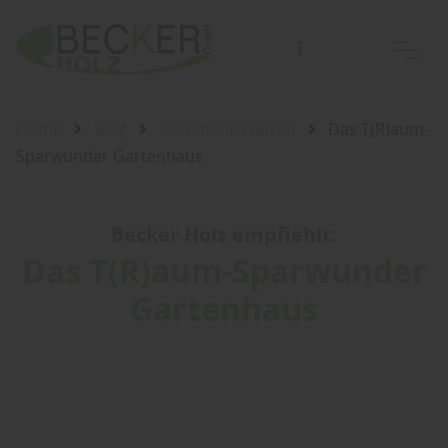
Nur Abholung von kommissionierter Lagerware.
(Bestellannahme bis Freitag 14 Uhr!)
Home
Blog
Sortiment: Garten
Das T(R)aum-
Sparwunder Gartenhaus
Becker Holz empfiehlt:
Das T(R)aum-Sparwunder
Gartenhaus