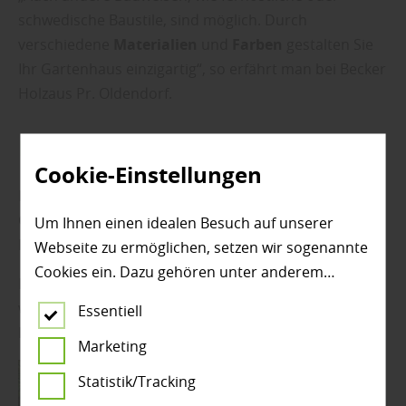
schwedische Baustile, sind möglich. Durch
verschiedene
Materialien
und
Farben
gestalten Sie
Ihr Gartenhaus einzigartig“, so erfährt man bei Becker
Holzaus Pr. Oldendorf.
Fachberatung für Ihr Gartenhaus
Cookie-Einstellungen
Becker Holz empfiehlt: „Bei der Wahl des passenden
Gartenhauses
und bei Fragen zur
Montage
und
Um Ihnen einen idealen Besuch auf unserer
Pflege
beraten wir Sie gern.“
Webseite zu ermöglichen, setzen wir sogenannte
Cookies ein. Dazu gehören unter anderem
Besuchen Sie uns bei Becker Holz in Pr. Oldendorf –
Cookies, die für die Steuerung und den
wir stehen Ihnen in der Region
Minden, Bünde,
Essentiell
reibungslosen Betrieb unserer kommerziellen
Lübbecke und Osnabrück
mit Rat und Tat zur Seite.
Unternehmensseite notwendig sind. Zusätzlich
Marketing
verwenden wir Cookies zur anonymen Erhebung
Statistik/Tracking
von Statistiken sowie solche, die zur Ausspielung