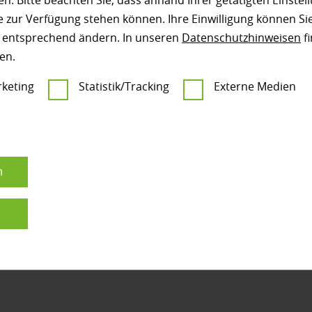
Holzfachhande
n. Bitte beachten Sie, dass anhand Ihrer getätigten Einstell
 zur Verfügung stehen können. Ihre Einwilligung können Sie
n entsprechend ändern. In unseren
Datenschutzhinweisen
fi
en.
keting
Statistik/Tracking
Externe Medien
n
n