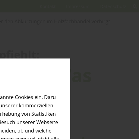
Kontakt
Impressum
Datenschutz
er den Abkürzungen im Holzfachhandel verbirgt
fiehlt:
mehr: Was
r den
annte Cookies ein. Dazu
 unserer kommerziellen
en im
rhebung von Statistiken
 Besuch unserer Webseite
heiden, ob und welche