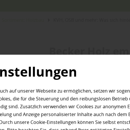
Sortiment: Holzbau
KVH, OSB und mehr: Was sich hint
Becker Holz emp
KVH, OSB und 
instellungen
sich hinte
uch auf unserer Webseite zu ermöglichen, setzen wir sogen
ies, die für die Steuerung und den reibungslosen Betrieb
Abkürzung
g sind. Zusätzlich verwenden wir Cookies zur anonymen E
pielung und Anzeige personalisierter Inhalte auch nach dem
Durch unsere Cookie-Einstellungen können Sie selbst entsc