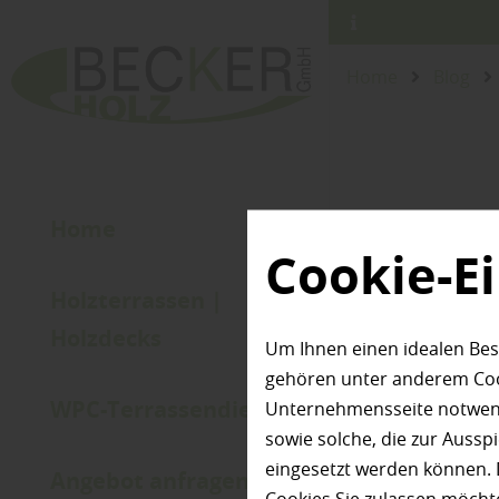
Home
Blog
Home
Cookie-E
Holzterrassen |
Holzdecks
Um Ihnen einen idealen Bes
gehören unter anderem Cook
WPC-Terrassendielen
Unternehmensseite notwendi
sowie solche, die zur Auss
eingesetzt werden können. 
Angebot anfragen