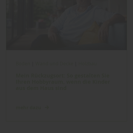
Boden
|
Wand und Decke
|
Holzbau
Mein Rückzugsort: So gestalten Sie
Ihren Hobbyraum, wenn die Kinder
aus dem Haus sind
mehr dazu