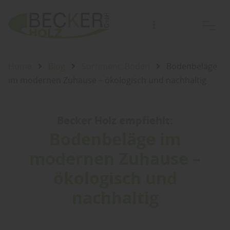
Nur Abholung von kommissionierter Lagerware.
(Bestellannahme bis Freitag 14 Uhr!)
Home
Blog
Sortiment: Boden
Bodenbeläge
im modernen Zuhause – ökologisch und nachhaltig
Becker Holz empfiehlt:
Bodenbeläge im
modernen Zuhause –
ökologisch und
nachhaltig