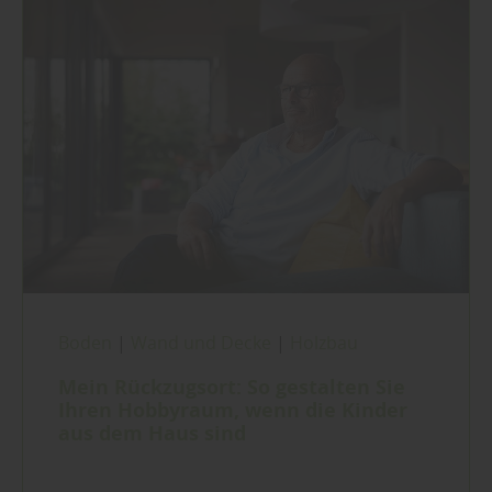
Boden
|
Wand und Decke
|
Holzbau
Mein Rückzugsort: So gestalten Sie
Ihren Hobbyraum, wenn die Kinder
aus dem Haus sind