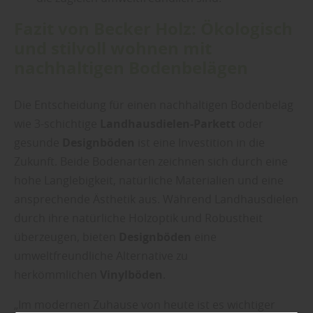
Fazit von Becker Holz: Ökologisch
und stilvoll wohnen mit
nachhaltigen Bodenbelägen
Die Entscheidung für einen nachhaltigen Bodenbelag
wie 3-schichtige
Landhausdielen-Parkett
oder
gesunde
Designböden
ist eine Investition in die
Zukunft. Beide Bodenarten zeichnen sich durch eine
hohe Langlebigkeit, natürliche Materialien und eine
ansprechende Ästhetik aus. Während Landhausdielen
durch ihre natürliche Holzoptik und Robustheit
überzeugen, bieten
Designböden
eine
umweltfreundliche Alternative zu
herkömmlichen
Vinylböden
.
„Im modernen Zuhause von heute ist es wichtiger