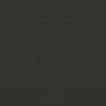
SA
08:30
12:30 Uhr
Unsere Lageröffnungszeiten:
MO - FR:
08:00 - 16:45
SA:
Nur Abholung von kommissionierter Lagerware.
(Bestellannahme bis Freitag 14 Uhr!)
info@becker-holz.com
+49 (0) 5742 - 96 98 0
https://www.becker-holz.com
Kontakt
Impressum
Datenschutz